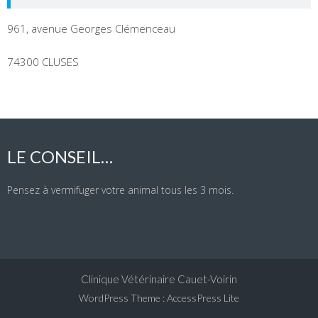
961, avenue Georges Clémenceau
74300 CLUSES
LE CONSEIL…
Pensez à vermifuger votre animal tous les 3 mois.
Clinique Vétérinaire Cauet-Voirin
WordPress Theme
:
AccessPress Lite