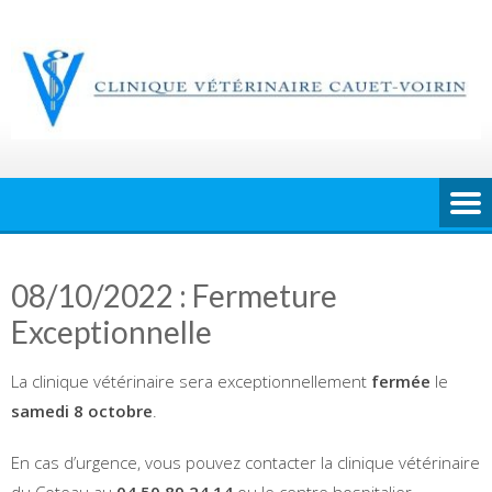
Skip
to
content
08/10/2022 : Fermeture
Exceptionnelle
La clinique vétérinaire sera exceptionnellement
fermée
le
samedi 8 octobre
.
En cas d’urgence, vous pouvez contacter la clinique vétérinaire
du Coteau au
04 50 89 24 14
ou le centre hospitalier