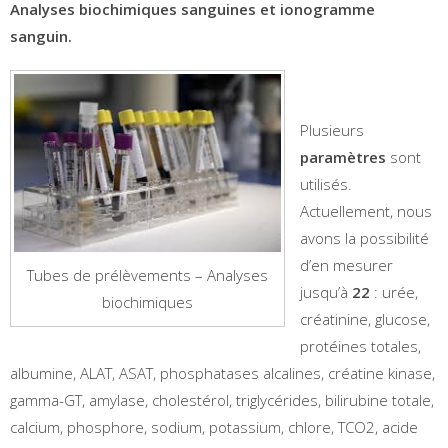
Analyses biochimiques sanguines et ionogramme
sanguin.
Plusieurs
paramètres
sont
utilisés.
Actuellement, nous
avons la possibilité
d’en mesurer
Tubes de prélèvements – Analyses
jusqu’à
22
: urée,
biochimiques
créatinine, glucose,
protéines totales,
albumine, ALAT, ASAT, phosphatases alcalines, créatine kinase,
gamma-GT, amylase, cholestérol, triglycérides, bilirubine totale,
calcium, phosphore, sodium, potassium, chlore, TCO2, acide