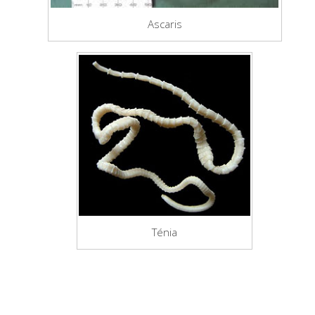
Ascaris
Ténia