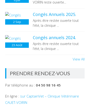
6
Juil
VOIRIN reste ouverte...
Congés Annuels 2025.
Après être restée ouverte tout
2
Sep
l'été, la clinique ...
Congés annuels 2024.
Après être restée ouverte tout
23
Août
l'été, la clinique ...
View All
PRENDRE RENDEZ-VOUS
Par téléphone au :
04 50 98 16 45
En ligne :
sur CaptainVet – Clinique Vétérinaire
CAUET-VOIRIN