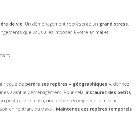
dre de vie
. Un déménagement représente un
grand stress
,
angements que vous allez imposer à votre animal et
at risque de
perdr
e ses repères « géographiques »
, donnez
ines avant le déménagement. Pour cela,
instaurez des petits
un petit câlin le matin, une petite récompense le midi au
oir en rentrant du travail.
Maintenez ces repères temporels