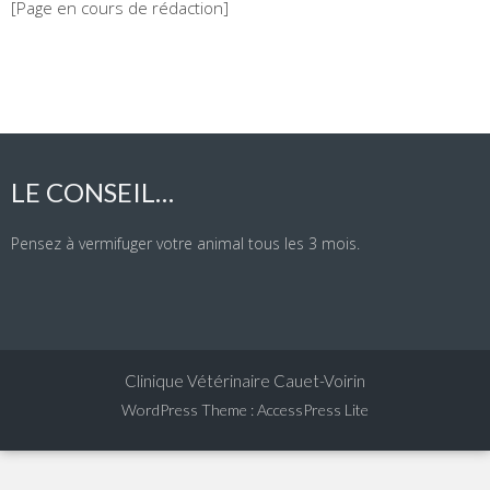
[Page en cours de rédaction]
LE CONSEIL…
Pensez à vermifuger votre animal tous les 3 mois.
Clinique Vétérinaire Cauet-Voirin
WordPress Theme
:
AccessPress Lite