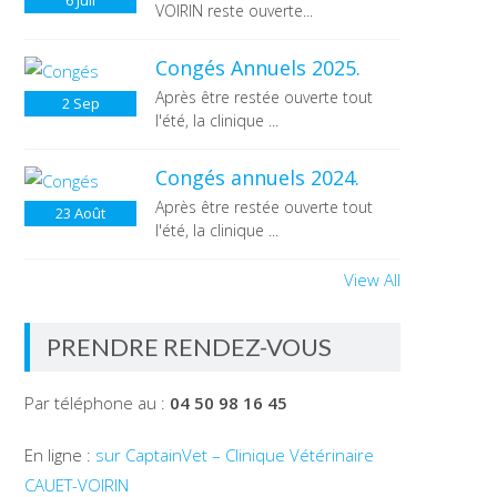
6
Juil
VOIRIN reste ouverte...
Congés Annuels 2025.
Après être restée ouverte tout
2
Sep
l'été, la clinique ...
Congés annuels 2024.
Après être restée ouverte tout
23
Août
l'été, la clinique ...
View All
PRENDRE RENDEZ-VOUS
Par téléphone au :
04 50 98 16 45
En ligne :
sur CaptainVet – Clinique Vétérinaire
CAUET-VOIRIN