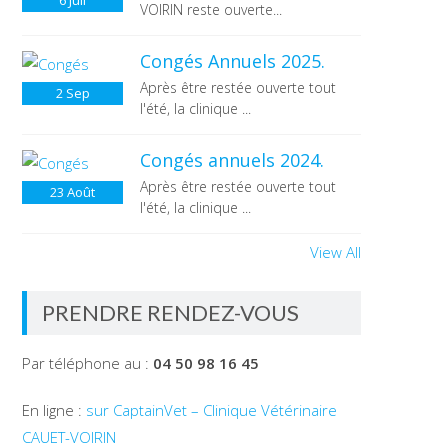
6
Juil
VOIRIN reste ouverte...
Congés Annuels 2025.
Après être restée ouverte tout
2
Sep
l'été, la clinique ...
Congés annuels 2024.
Après être restée ouverte tout
23
Août
l'été, la clinique ...
View All
PRENDRE RENDEZ-VOUS
Par téléphone au :
04 50 98 16 45
En ligne :
sur CaptainVet – Clinique Vétérinaire
CAUET-VOIRIN