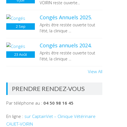
6
Juil
VOIRIN reste ouverte...
Congés Annuels 2025.
Après être restée ouverte tout
2
Sep
l'été, la clinique ...
Congés annuels 2024.
Après être restée ouverte tout
23
Août
l'été, la clinique ...
View All
PRENDRE RENDEZ-VOUS
Par téléphone au :
04 50 98 16 45
En ligne :
sur CaptainVet – Clinique Vétérinaire
CAUET-VOIRIN