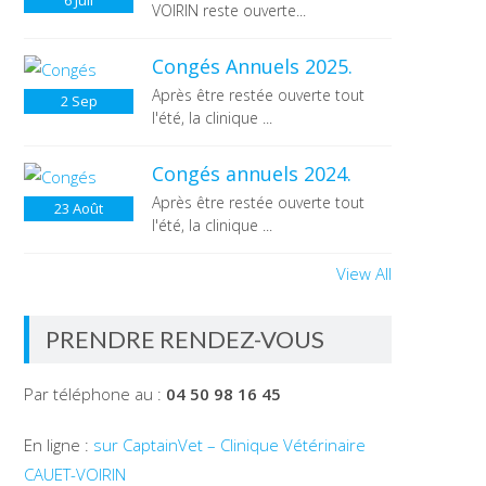
6
Juil
VOIRIN reste ouverte...
Congés Annuels 2025.
Après être restée ouverte tout
2
Sep
l'été, la clinique ...
Congés annuels 2024.
Après être restée ouverte tout
23
Août
l'été, la clinique ...
View All
PRENDRE RENDEZ-VOUS
Par téléphone au :
04 50 98 16 45
En ligne :
sur CaptainVet – Clinique Vétérinaire
CAUET-VOIRIN