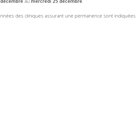
 décembre
au
mercredi 25 décembre
.
données des cliniques assurant une permanence sont indiquées