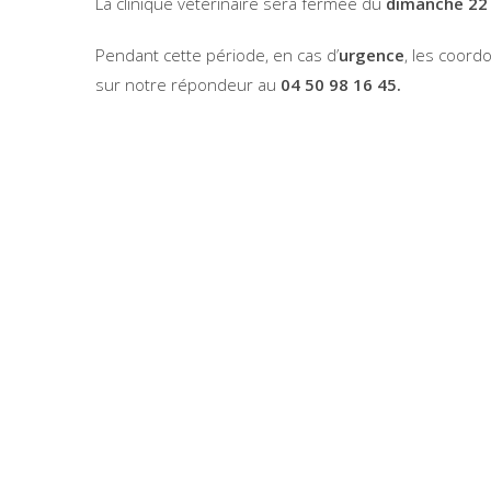
La clinique vétérinaire sera fermée du
dimanche 22
Pendant cette période, en cas d’
urgence
, les coor
sur notre répondeur au
04 50 98 16 45.