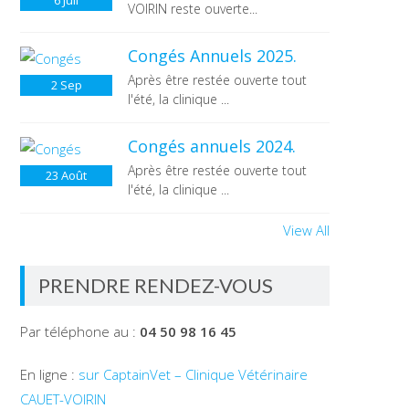
6
Juil
VOIRIN reste ouverte...
Congés Annuels 2025.
Après être restée ouverte tout
2
Sep
l'été, la clinique ...
Congés annuels 2024.
Après être restée ouverte tout
23
Août
l'été, la clinique ...
View All
PRENDRE RENDEZ-VOUS
Par téléphone au :
04 50 98 16 45
En ligne :
sur CaptainVet – Clinique Vétérinaire
CAUET-VOIRIN