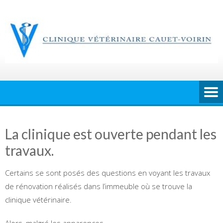
Skip
to
content
La clinique est ouverte pendant les
travaux.
Certains se sont posés des questions en voyant les travaux
de rénovation réalisés dans l’immeuble où se trouve la
clinique vétérinaire.
Alors, malgré les apparences…