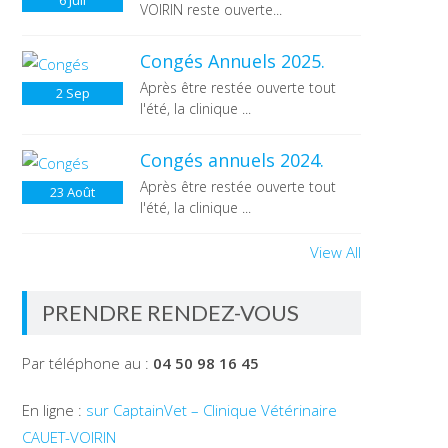
6
Juil
VOIRIN reste ouverte...
Congés Annuels 2025.
Après être restée ouverte tout
2
Sep
l'été, la clinique ...
Congés annuels 2024.
Après être restée ouverte tout
23
Août
l'été, la clinique ...
View All
PRENDRE RENDEZ-VOUS
Par téléphone au :
04 50 98 16 45
En ligne :
sur CaptainVet – Clinique Vétérinaire
CAUET-VOIRIN